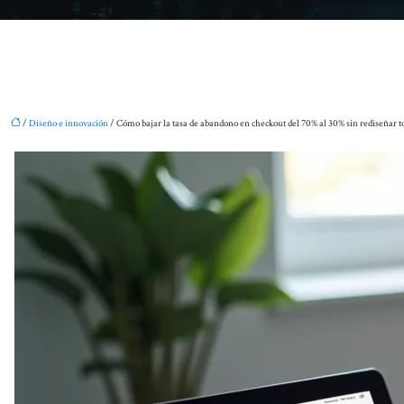
/
Diseño e innovación
/ Cómo bajar la tasa de abandono en checkout del 70% al 30% sin rediseñar t