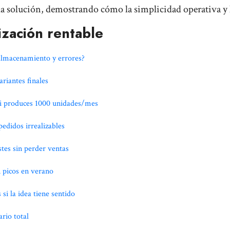
la solución, demostrando cómo la simplicidad operativa y l
ización rentable
 almacenamiento y errores?
riantes finales
 si produces 1000 unidades/mes
edidos irrealizables
stes sin perder ventas
n picos en verano
si la idea tiene sentido
rio total