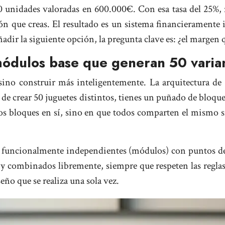
unidades valoradas en 600.000€. Con esa tasa del 25%, m
ón que creas. El resultado es un sistema financieramente i
ñadir la siguiente opción, la pregunta clave es: ¿el margen 
módulos base que generan 50 varian
sino construir más inteligentemente. La arquitectura d
 de crear 50 juguetes distintos, tienes un puñado de bloq
 los bloques en sí, sino en que todos comparten el mismo 
 funcionalmente independientes (módulos) con puntos de 
 combinados libremente, siempre que respeten las reglas d
seño que se realiza una sola vez.